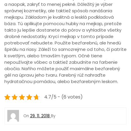
a naopak, zakryť to menej pekné. Dôležitý je výber
správnej kozmetiky, ale taktiež spôsob nanášania
mejkapu. Základom je kvalitná a lesklá podkladová
báza. Tú aplikujte pomocou hubky na mejkap, pretože
takto ju lepšie dostanete do pórov a vyhladíte všetky
drobné nedostatky. Krycí mejkap v tomto prípade
potrebovať nebudete. Použite bezfarebnú, ale hnedú
špirálu na riasy. Záleží to samozrejme od toho, či patríte
k svetlým, alebo tmavším typom. Očné tiene
nepoužívajte vôbec a taktiež zabudnite na farbenie
obočia. Naňho môžete použiť maximálne bezfarebný
gél na úpravu jeho tvaru. Farebný rúž nahraďte
hydratačnou pomádou, alebo bezfarebným leskom.
4.7/5 - (6 votes)
On
29. 11. 2018
By