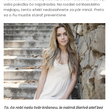
vaša pokožka čo najzdravšia. Na rozdiel od klasického
mejkapu, tento efekt nedosiahnete za pár minút. Preto
sa o ňu musíte starať preventívne.
To, čo robí našu tvár krásnou, je najmä žiarivá pleť bez