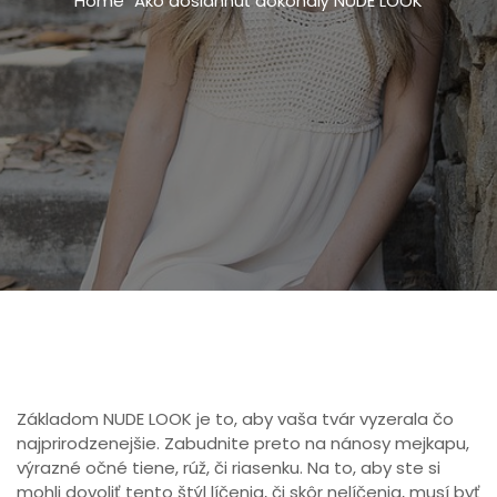
Home
Ako dosiahnuť dokonalý NUDE LOOK
Základom NUDE LOOK je to, aby vaša tvár vyzerala čo
najprirodzenejšie. Zabudnite preto na nánosy mejkapu,
výrazné očné tiene, rúž, či riasenku. Na to, aby ste si
mohli dovoliť tento štýl líčenia, či skôr nelíčenia, musí byť