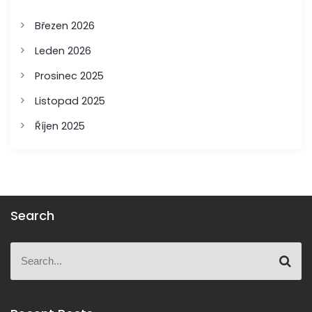
k
Březen 2026
Leden 2026
Prosinec 2025
Listopad 2025
Říjen 2025
Search
S
S
e
e
a
a
r
r
c
c