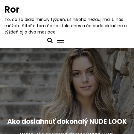
S
Ror
k
i
To, čo sa dialo minulý týždeň, už nikoho nezaujíma. U nás
p
môžete čítať o tom čo sa stalo dnes a čo bude aktuálne o
t
týždeň aj o dva mesiace.
o
c
o
n
t
e
n
t
Ako dosiahnuť dokonalý NUDE LOOK