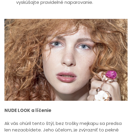
vyskúšajte pravidelné naparovanie.
NUDE LOOK a líčenie
Ak vás ohúril tento štýl, bez trošky mejkapu sa predsa
len nezaobídete. Jeho účelom, je zvýrazniť to pekné