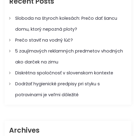
r
Recent Posts
o
o
r
:
Sloboda na štyroch kolesách: Prečo dať šancu
p
domu, ktorý nepozná ploty?
ř
Prečo staviť na vodný lúč?
5 zaujímavých reklamných predmetov vhodných
í
ako darček na zimu
s
Diskrétna spoločnosť v slovenskom kontexte
p
Dodržať hygienické predpisy pri styku s
ě
potravinami je veľmi dôležité
v
e
Archives