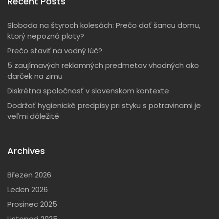
Recent Posts
h
h
f
Sloboda na štyroch kolesách: Prečo dať šancu domu,
o
ktorý nepozná ploty?
r
Prečo staviť na vodný lúč?
:
5 zaujímavých reklamných predmetov vhodných ako
darček na zimu
Diskrétna spoločnosť v slovenskom kontexte
Dodržať hygienické predpisy pri styku s potravinami je
veľmi dôležité
Archives
Březen 2026
Leden 2026
Prosinec 2025
Listopad 2025