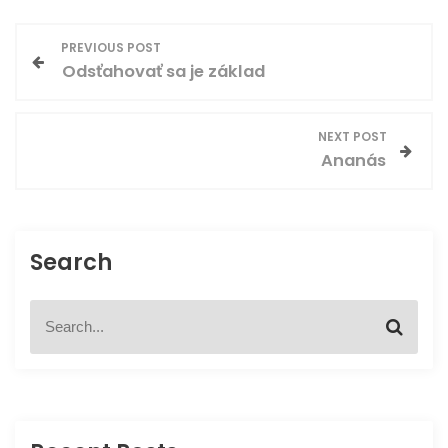
N
PREVIOUS POST
Odsťahovať sa je základ
a
v
NEXT POST
Ananás
i
g
Search
a
c
S
S
e
e
e
a
a
r
r
p
c
c
h
h
f