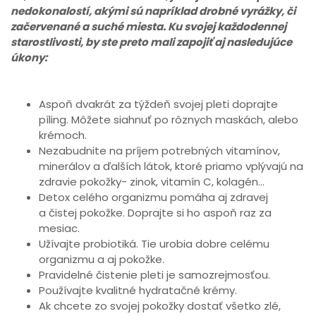
nedokonalostí, akými sú napríklad drobné vyrážky, či
začervenané a suché miesta. Ku svojej každodennej
starostlivosti, by ste preto mali zapojiť aj nasledujúce
úkony:
Aspoň dvakrát za týždeň svojej pleti doprajte
píling. Môžete siahnuť po rôznych maskách, alebo
krémoch.
Nezabudnite na príjem potrebných vitamínov,
minerálov a ďalších látok, ktoré priamo vplývajú na
zdravie pokožky- zinok, vitamín C, kolagén…
Detox celého organizmu pomáha aj zdravej
a čistej pokožke. Doprajte si ho aspoň raz za
mesiac.
Užívajte probiotiká. Tie urobia dobre celému
organizmu a aj pokožke.
Pravidelné čistenie pleti je samozrejmosťou.
Používajte kvalitné hydratačné krémy.
Ak chcete zo svojej pokožky dostať všetko zlé,