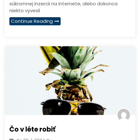
súkromnej inzercii na Internete, alebo dokonca
niekto vyvesil
Continue Reading
Čo v léte robiť