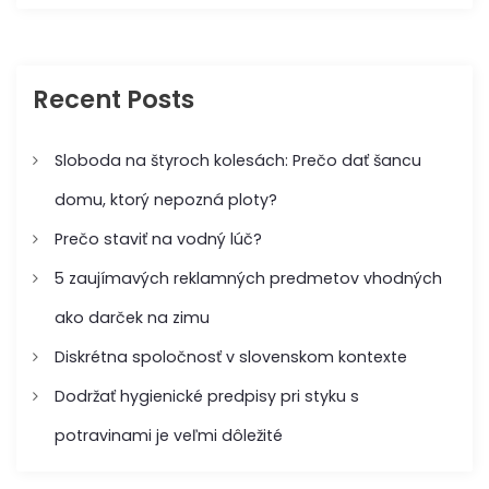
a
r
r
n
c
c
h
h
k
f
Recent Posts
o
o
r
:
Sloboda na štyroch kolesách: Prečo dať šancu
v
domu, ktorý nepozná ploty?
á
Prečo staviť na vodný lúč?
n
5 zaujímavých reklamných predmetov vhodných
ako darček na zimu
í
Diskrétna spoločnosť v slovenskom kontexte
p
Dodržať hygienické predpisy pri styku s
ř
potravinami je veľmi dôležité
í