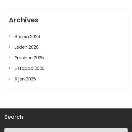
s
Archives
p
ě
Březen 2026
Leden 2026
v
Prosinec 2025
k
Listopad 2025
ů
Říjen 2025
Search
S