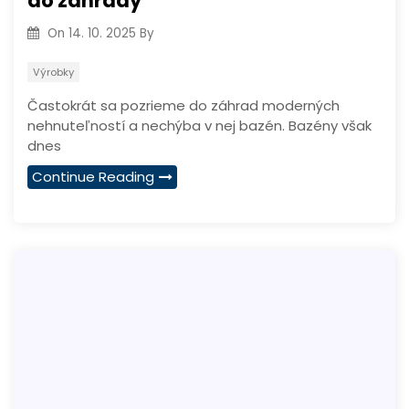
do záhrady
On
14. 10. 2025
By
Výrobky
Častokrát sa pozrieme do záhrad moderných
nehnuteľností a nechýba v nej bazén. Bazény však
dnes
Continue Reading