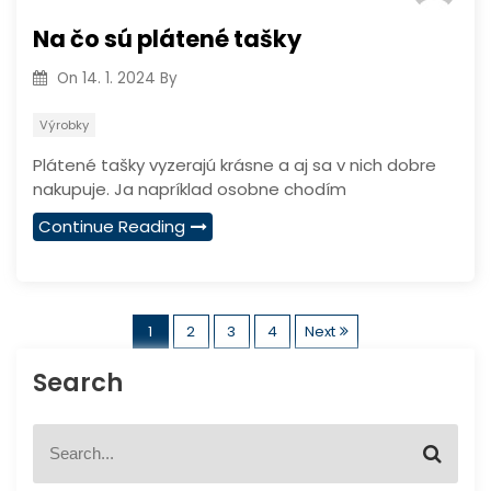
Na čo sú plátené tašky
On
14. 1. 2024
By
Výrobky
Plátené tašky vyzerajú krásne a aj sa v nich dobre
nakupuje. Ja napríklad osobne chodím
Continue Reading
S
1
2
3
4
Next
t
Search
r
S
S
e
e
á
a