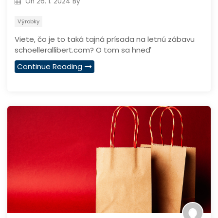
On
26. 1. 2024
By
Výrobky
Viete, čo je to taká tajná prísada na letnú zábavu
schoellerallibert.com? O tom sa hneď
Continue Reading