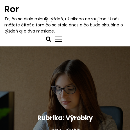
S
Ror
k
i
To, čo sa dialo minulý týždeň, už nikoho nezaujíma. U nás
p
môžete čítať o tom čo sa stalo dnes a čo bude aktuálne o
t
týždeň aj o dva mesiace.
o
c
o
n
t
e
n
t
Rubrika:
Výrobky