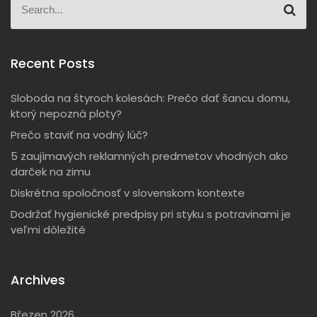
S
e
e
a
a
r
r
c
c
Recent Posts
h
h
f
Sloboda na štyroch kolesách: Prečo dať šancu domu,
o
ktorý nepozná ploty?
r
Prečo staviť na vodný lúč?
:
5 zaujímavých reklamných predmetov vhodných ako
darček na zimu
Diskrétna spoločnosť v slovenskom kontexte
Dodržať hygienické predpisy pri styku s potravinami je
veľmi dôležité
Archives
Březen 2026