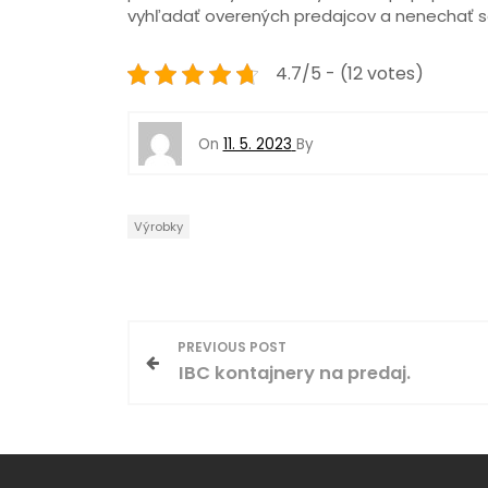
vyhľadať overených predajcov a nenechať sa
4.7/5 - (12 votes)
On
11. 5. 2023
By
Výrobky
N
PREVIOUS POST
IBC kontajnery na predaj.
a
v