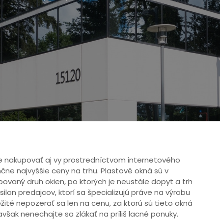
 nakupovať aj vy prostredníctvom internetového
ne najvyššie ceny na trhu. Plastové okná sú v
ovaný druh okien, po ktorých je neustále dopyt a trh
silon predajcov, ktorí sa špecializujú práve na výrobu
ežité nepozerať sa len na cenu, za ktorú sú tieto okná
však nenechajte sa zlákať na príliš lacné ponuky.