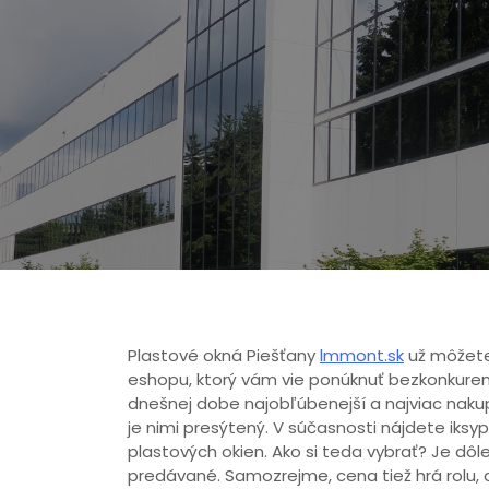
Plastové okná Piešťany
lmmont.sk
už môžete
eshopu, ktorý vám vie ponúknuť bezkonkurenč
dnešnej dobe najobľúbenejší a najviac nakup
je nimi presýtený. V súčasnosti nájdete iksyp
plastových okien. Ako si teda vybrať? Je dôl
predávané. Samozrejme, cena tiež hrá rolu, a