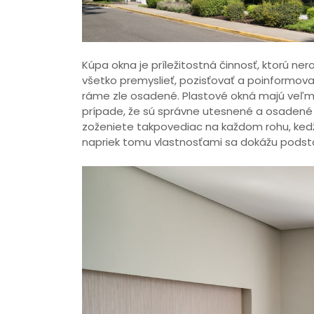
Kúpa okna je príležitostná činnosť, ktorú ne
všetko premyslieť, pozisťovať a poinformovať
ráme zle osadené. Plastové okná majú veľmi 
prípade, že sú správne utesnené a osadené 
zoženiete takpovediac na každom rohu, kedž
napriek tomu vlastnosťami sa dokážu podsta