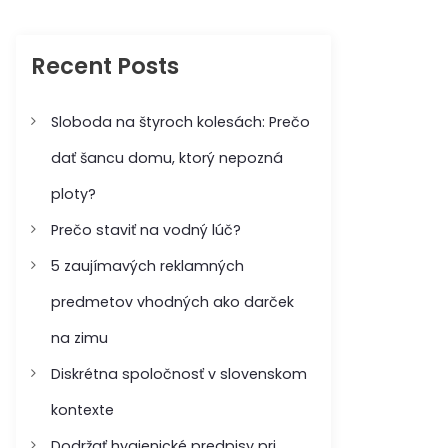
c
c
h
h
f
Recent Posts
o
r
:
Sloboda na štyroch kolesách: Prečo
dať šancu domu, ktorý nepozná
ploty?
Prečo staviť na vodný lúč?
5 zaujímavých reklamných
predmetov vhodných ako darček
na zimu
Diskrétna spoločnosť v slovenskom
kontexte
Dodržať hygienické predpisy pri