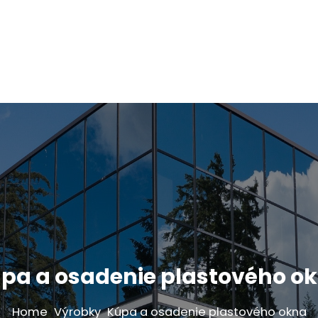
pa a osadenie plastového o
Home
Výrobky
Kúpa a osadenie plastového okna