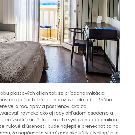
bu plastových okien tak, že prípadná imitácia
a povrchu je častokrát na nerozoznanie od bežného
ete veľa rád, tipov a postrehov, ako čo
yvarovať, rovnako ako aj rady ohľadom osadenia a
 úplne všetkému. Pokiaľ nie ste vyslovene odborníkom
te nulové skúsenosti, bude najlepšie prenechať to na
omu, že napáchate viac škody ako úžitku. Najlepšie je