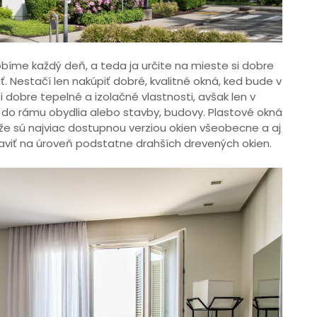
robíme každý deň, a teda ja určite na mieste si dobre
. Nestačí len nakúpiť dobré, kvalitné okná, ked bude v
dobre tepelné a izolačné vlastnosti, avšak len v
do rámu obydlia alebo stavby, budovy. Plastové okná
e sú najviac dostupnou verziou okien všeobecne a aj
viť na úroveň podstatne drahších drevených okien.