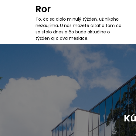
S
Ror
k
i
To, čo sa dialo minulý týždeň, už nikoho
p
nezaujíma. U nás môžete čítať o tom čo
t
sa stalo dnes a čo bude aktuálne o
o
týždeň aj o dva mesiace.
c
o
n
t
e
n
t
Kú