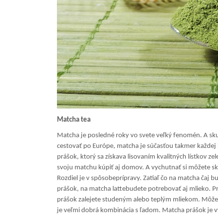
Ma
tcha tea
Ma
tcha je posledné roky vo svete veľký fenomén. A sk
cestovať po Európe, matcha je súčasťou takmer každej 
prášok, ktorý sa získava lisovaním kvalitných lístkov 
svoju matchu kúpiť aj domov. A vychutnať si môžete sk
Rozdiel je v spôsobeprípravy. Zatiaľ čo na matcha čaj 
prášok, na matcha lattebudete potrebovať aj mlieko. Pr
prášok zalejete studeným alebo teplým mliekom. Môžete 
je veľmi dobrá kombinácia s ľadom. Matcha prášok je vý