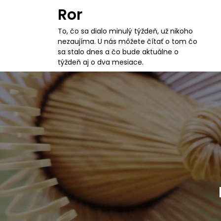
S
Ror
k
i
To, čo sa dialo minulý týždeň, už nikoho
p
nezaujíma. U nás môžete čítať o tom čo
t
sa stalo dnes a čo bude aktuálne o
o
týždeň aj o dva mesiace.
c
o
n
t
e
n
t