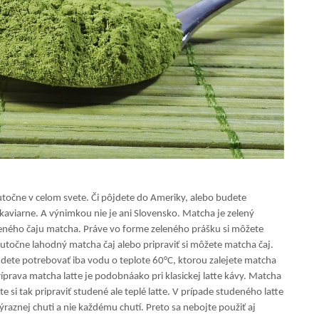
utočne v celom svete. Či pôjdete do Ameriky, alebo budete
kaviarne. A výnimkou nie je ani Slovensko. Matcha je zelený
zeleného čaju matcha. Práve vo forme zeleného prášku si môžete
utočne lahodný matcha čaj alebo pripraviť si môžete matcha čaj.
budete potrebovať iba vodu o teplote 60°C, ktorou zalejete matcha
íprava matcha latte je podobnáako pri klasickej latte kávy. Matcha
si tak pripraviť studené ale teplé latte. V prípade studeného latte
raznej chuti a nie každému chutí. Preto sa nebojte použiť aj