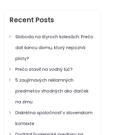
c
c
h
h
f
Recent Posts
o
r
:
Sloboda na štyroch kolesách: Prečo
dať šancu domu, ktorý nepozná
ploty?
Prečo staviť na vodný lúč?
5 zaujímavých reklamných
predmetov vhodných ako darček
na zimu
Diskrétna spoločnosť v slovenskom
kontexte
Dodržať hygienické predpisy pri