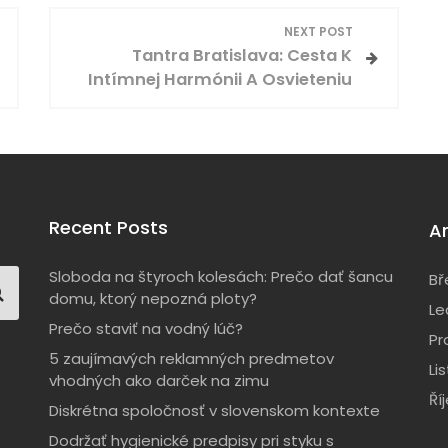
NEXT POST
Tantra Bratislava: Cesta K
Intímnej Harmónii A Osvieteniu
Recent Posts
A
Sloboda na štyroch kolesách: Prečo dať šancu
Bř
domu, ktorý nepozná ploty?
Le
Prečo staviť na vodný lúč?
Pr
5 zaujímavých reklamných predmetov
Li
vhodných ako darček na zimu
Ří
Diskrétna spoločnosť v slovenskom kontexte
Dodržať hygienické predpisy pri styku s