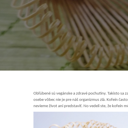
Obľúbené sú vegánske a zdravé pochutiny. Takisto sa zač
osebe vôbec nie je pre náš organizmus zlá. Kofeín ča
nevieme život ani predstaviť. No vedeli ste, že kofeín m