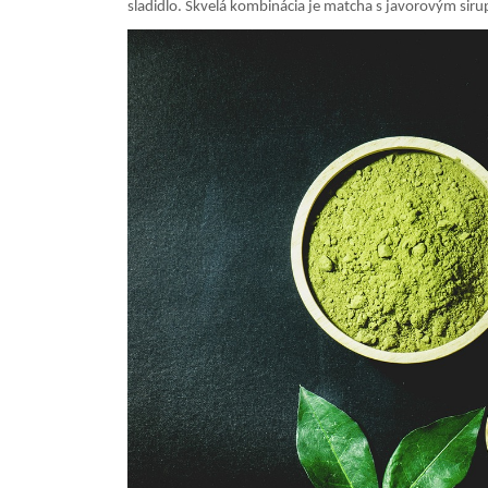
sladidlo. Skvelá kombinácia je matcha s javorovým sir