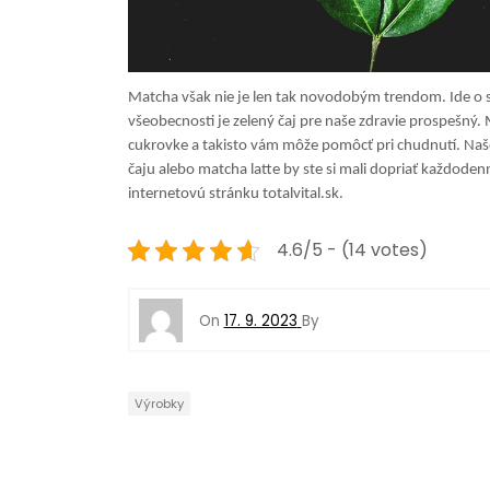
Ma
tcha však nie je len tak novodobým trendom. Ide o 
všeobecnosti je zelený čaj pre naše zdravie prospešný. 
cukrovke a takisto vám môže pomôcť pri chudnutí. Naše
čaju alebo matcha latte by ste si mali dopriať každode
internetovú stránku totalvital.sk.
4.6/5 - (14 votes)
On
17. 9. 2023
By
Výrobky