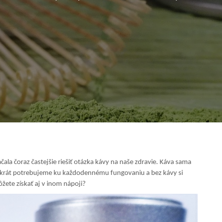
ala čoraz častejšie riešiť otázka kávy na naše zdravie. Káva sama
stokrát potrebujeme ku každodennému fungovaniu a bez kávy si
ôžete získať aj v inom nápoji?