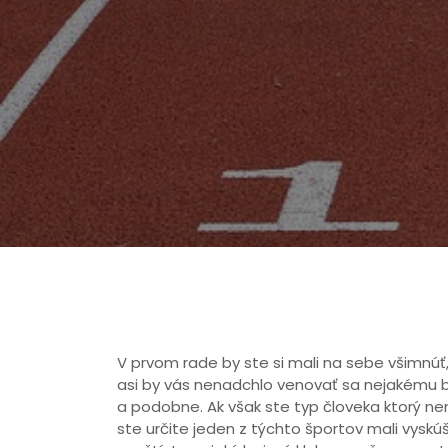
V prvom rade by ste si mali na sebe všimnúť
asi by vás nenadchlo venovať sa nejakému b
a podobne. Ak však ste typ človeka ktorý ne
ste určite jeden z týchto športov mali vysk