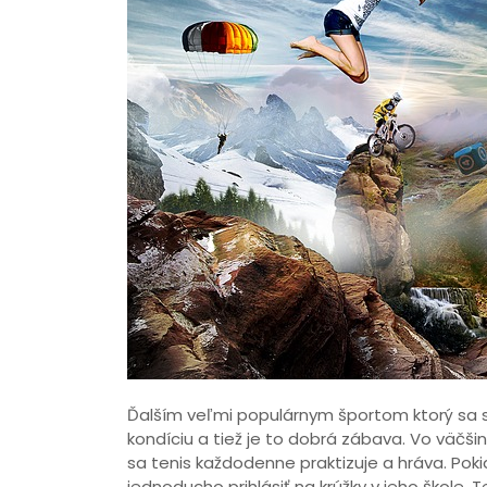
Ďalším veľmi populárnym športom ktorý sa stá
kondíciu a tiež je to dobrá zábava. Vo väčši
sa tenis každodenne praktizuje a hráva. Pok
jednoducho prihlásiť na krúžky v jeho škole. 