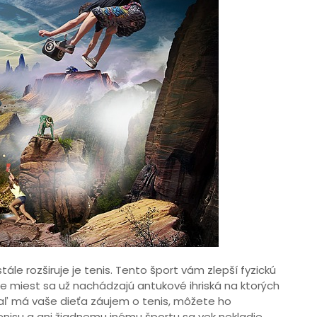
le rozširuje je tenis. Tento šport vám zlepší fyzickú
ne miest sa už nachádzajú antukové ihriská na ktorých
iaľ má vaše dieťa záujem o tenis, môžete ho
Tenisu a ani žiadnemu inému športu sa vek nekladie.