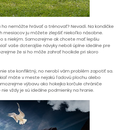
ciu ho nemôžte hrávať a trénovať? Nevadí. Na kondičke
ch mesiacov ju môžete zlepšiť niekoľko násobne.
bo s niekým. Samozrejme ak chcete mať lepšiu
kiaľ vaše doterajšie návyky neboli úplne ideálne pre
ozrejme že si ho môže zahrať hocikde pri skoro
 nie ste konfliktný, no nerobí vám problém zapotiť sa.
okiaľ máte v meste nejakú ľadovú plochu alebo
amozrejme výbavu ako hokejka korčule chrániče
 nie vždy je sú ideálne podmienky na hranie.