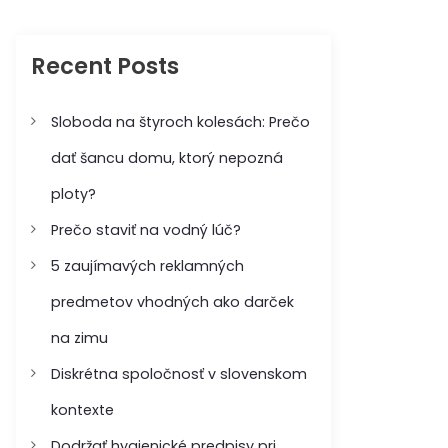
c
c
h
h
f
Recent Posts
o
r
:
Sloboda na štyroch kolesách: Prečo
dať šancu domu, ktorý nepozná
ploty?
Prečo staviť na vodný lúč?
5 zaujímavých reklamných
predmetov vhodných ako darček
na zimu
Diskrétna spoločnosť v slovenskom
kontexte
Dodržať hygienické predpisy pri