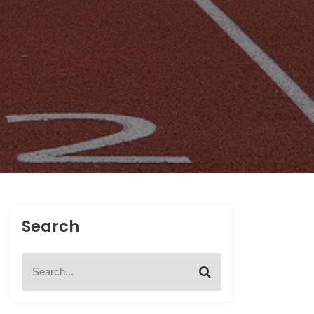
Search
S
S
e
e
a
a
r
r