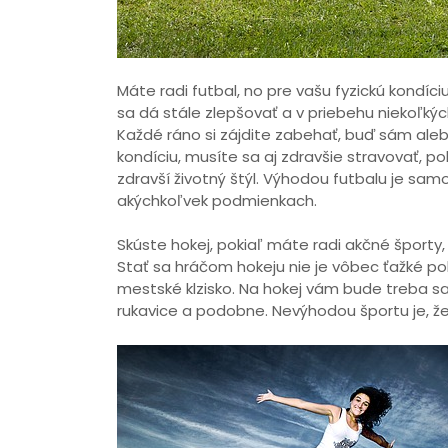
Máte radi futbal, no pre vašu fyzickú kondí
sa dá stále zlepšovať a v priebehu niekoľký
Každé ráno si zájdite zabehať, buď sám ale
kondíciu, musíte sa aj zdravšie stravovať, po
zdravší životný štýl. Výhodou futbalu je sam
akýchkoľvek podmienkach.
Skúste hokej, pokiaľ máte radi akčné športy,
Stať sa hráčom hokeju nie je vôbec ťažké p
mestské klzisko. Na hokej vám bude treba s
rukavice a podobne. Nevýhodou športu je, že