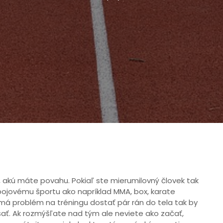
, akú máte povahu. Pokiaľ ste mierumilovný človek tak
ojovému športu ako napríklad MMA, box, karate
má problém na tréningu dostať pár rán do tela tak by
úšať. Ak rozmýšľate nad tým ale neviete ako začať,