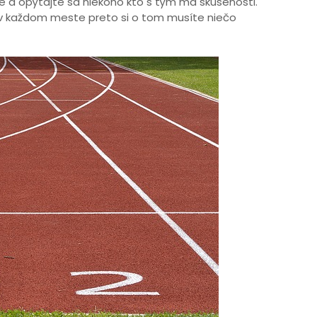
e a opýtajte sa niekoho kto s tým má skúsenosti.
v každom meste preto si o tom musíte niečo