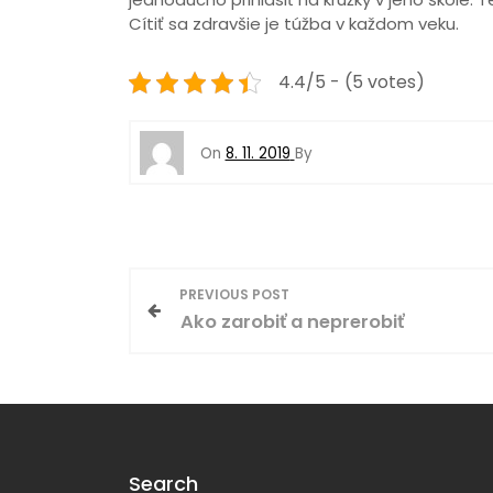
Cítiť sa zdravšie je túžba v každom veku.
4.4/5 - (5 votes)
On
8. 11. 2019
By
N
PREVIOUS POST
Ako zarobiť a neprerobiť
a
v
i
g
Search