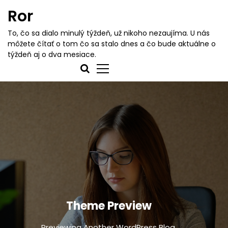
S
Ror
k
i
To, čo sa dialo minulý týždeň, už nikoho nezaujíma. U nás
p
môžete čítať o tom čo sa stalo dnes a čo bude aktuálne o
t
týždeň aj o dva mesiace.
o
c
o
n
t
e
n
t
Theme Preview
Previewing Another WordPress Blog.