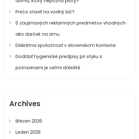
domu, ktorý nepozná ploty?
á
Prečo staviť na vodný lúč?
n
5 zaujímavých reklamných predmetov vhodných
ako darček na zimu
í
Diskrétna spoločnosť v slovenskom kontexte
p
Dodržať hygienické predpisy pri styku s
ř
potravinami je veľmi dôležité
í
s
Archives
p
ě
Březen 2026
Leden 2026
v