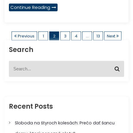
Continue Reading
S
Previous
1
2
3
4
…
13
Next
t
Search
r
S
S
e
e
á
a
a
r
r
n
c
c
h
h
k
f
Recent Posts
o
o
r
:
Sloboda na štyroch kolesách: Prečo dať šancu
v