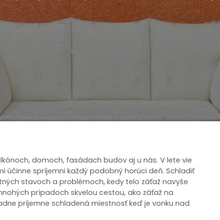
balkónoch, domoch, fasádach budov aj u nás. V lete vie
mi účinne spríjemni každý podobný horúci deň. Schladiť
otných stavoch a problémoch, kedy telo záťaž navyše
 mnohých prípadoch skvelou cestou, ako záťaž na
adne príjemne schladená miestnosť keď je vonku nad