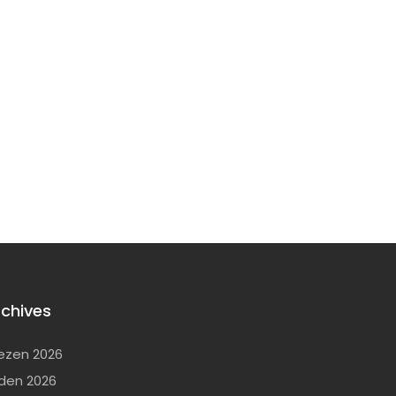
rchives
ezen 2026
den 2026