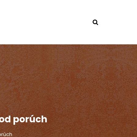
 od porúch
orúch