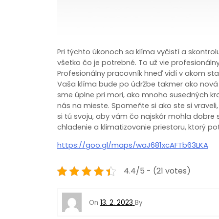
Pri týchto úkonoch sa klíma vyčistí a skontrol
všetko čo je potrebné. To už vie profesionálny
Profesionálny pracovník hneď vidí v akom sta
Vaša klíma bude po údržbe takmer ako nová a 
sme úplne pri mori, ako mnoho susedných krají
nás na mieste. Spomeňte si ako ste si vraveli,
si tú svoju, aby vám čo najskôr mohla dobre 
chladenie a klimatizovanie priestoru, ktorý 
https://goo.gl/maps/waJ681xcAFTb63LKA
4.4/5 - (21 votes)
On
13. 2. 2023
By