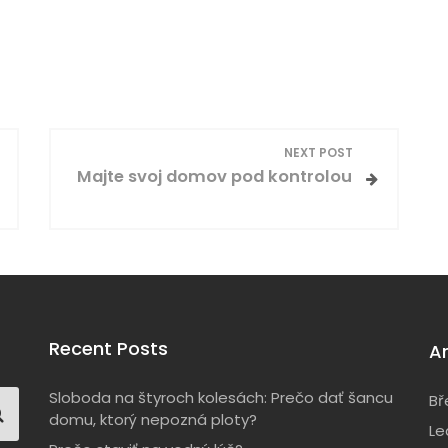
NEXT POST
Majte svoj domov pod kontrolou
Recent Posts
A
Sloboda na štyroch kolesách: Prečo dať šancu
Bř
domu, ktorý nepozná ploty?
Le