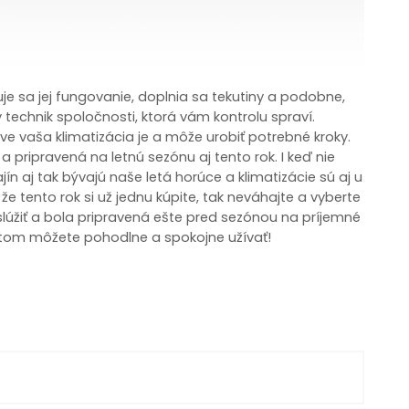
uje sa jej fungovanie, doplnia sa tekutiny a podobne,
 technik spoločnosti, ktorá vám kontrolu spraví.
ve vaša klimatizácia je a môže urobiť potrebné kroky.
pripravená na letnú sezónu aj tento rok. I keď nie
n aj tak bývajú naše letá horúce a klimatizácie sú aj u
 že tento rok si už jednu kúpite, tak neváhajte a vyberte
slúžiť a bola pripravená ešte pred sezónou na príjemné
potom môžete pohodlne a spokojne užívať!