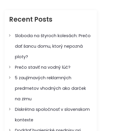
c
c
h
h
f
Recent Posts
o
r
:
Sloboda na štyroch kolesách: Prečo
dať šancu domu, ktorý nepozná
ploty?
Prečo staviť na vodný lúč?
5 zaujímavých reklamných
predmetov vhodných ako darček
na zimu
Diskrétna spoločnosť v slovenskom
kontexte
Dodržať hygienické predpisy pri