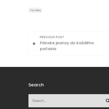
Výrobky
N
PREVIOUS POST
Pánske jeansy do každého
a
počasia
v
i
g
Search
a
S
c
S
e
e
a