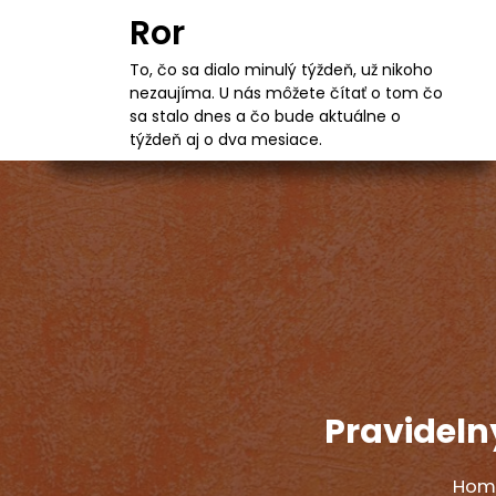
S
Ror
k
i
To, čo sa dialo minulý týždeň, už nikoho
p
nezaujíma. U nás môžete čítať o tom čo
t
sa stalo dnes a čo bude aktuálne o
o
týždeň aj o dva mesiace.
c
o
n
t
e
n
t
Pravideln
Hom