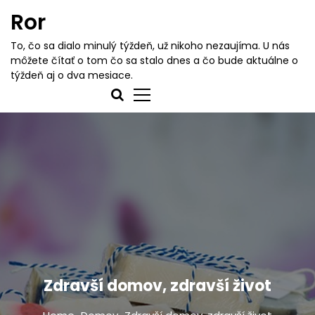
S
Ror
k
i
To, čo sa dialo minulý týždeň, už nikoho nezaujíma. U nás
p
môžete čítať o tom čo sa stalo dnes a čo bude aktuálne o
t
týždeň aj o dva mesiace.
o
c
o
n
t
e
n
t
Zdravší domov, zdravší život