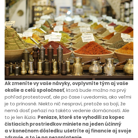
Ak zmeníte vy vaše návyky, ovplyvníte tým aj vaše
okolie a celú spoločnosť
, ktorá bude možno na prvý
pohľad protestovať, ale po čase i uvedomia, ako veľmi
je to prínosné. Niekto nič nespraví, pretože sa bojí, že
nemá dosť peňazí na takéto vedenie domácnosti. Ale
to je len ilúzia.
Peniaze, ktoré ste vyhodili za kopec
čistiacich prostriedkov miniete na jeden účinný
a v konečnom dôsledku ušetríte aj financie aj svoje
zdravie, a to je na nezaplatenie.