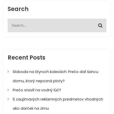
Search
a
c
S
S
e
e
e
a
a
r
r
p
c
c
h
h
r
f
Recent Posts
o
o
r
:
Sloboda na štyroch kolesách: Prečo dať šancu
p
domu, ktorý nepozná ploty?
ř
Prečo staviť na vodný lúč?
5 zaujímavých reklamných predmetov vhodných
í
ako darček na zimu
s