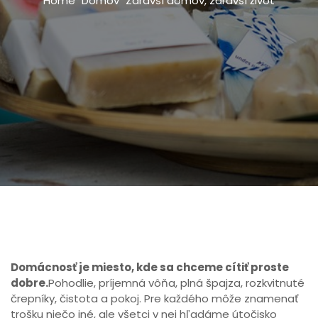
Home
Domov
Zdravší domov, zdravší život
Domácnosť je miesto, kde sa chceme cítiť proste
dobre.
Pohodlie, príjemná vôňa, plná špajza, rozkvitnuté
črepníky, čistota a pokoj. Pre každého môže znamenať
trošku niečo iné, ale všetci v nej hľadáme útočisko