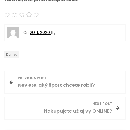
On
20. 1. 2020
By
Domov
N
PREVIOUS POST
Neviete, aký šport chcete robiť?
a
v
NEXT POST
Nakupujete už aj vy ONLINE?
i
g