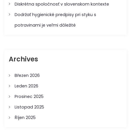
Diskrétna spoločnosť v slovenskom kontexte
p
Dodržať hygienické predpisy pri styku s
ě
potravinami je veľmi dôležité
v
e
Archives
k
Březen 2026
Leden 2026
Prosinec 2025
Listopad 2025
Říjen 2025