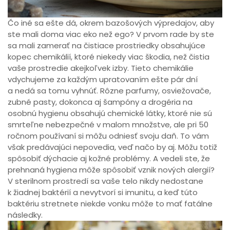
Čo iné sa ešte dá, okrem bazošových výpredajov, aby
ste mali doma viac eko než ego? V prvom rade by ste
sa mali zamerať na čistiace prostriedky obsahujúce
kopec chemikálií, ktoré niekedy viac škodia, než čistia
vaše prostredie akejkoľvek izby. Tieto chemikálie
vdychujeme za každým upratovaním ešte pár dní
a nedá sa tomu vyhnúť. Rôzne parfumy, osviežovače,
zubné pasty, dokonca aj šampóny a drogéria na
osobnú hygienu obsahujú chemické látky, ktoré nie sú
smrteľne nebezpečné v malom množstve, ale pri 50
ročnom používaní si môžu odniesť svoju daň. To vám
však predávajúci nepovedia, veď načo by aj. Môžu totiž
spôsobiť dýchacie aj kožné problémy. A vedeli ste, že
prehnaná hygiena môže spôsobiť vznik nových alergií?
V sterilnom prostredí sa vaše telo nikdy nedostane
k žiadnej baktérií a nevytvorí si imunitu, a keď túto
baktériu stretnete niekde vonku môže to mať fatálne
následky.