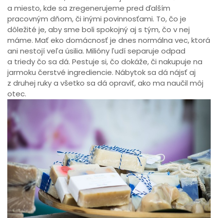
a miesto, kde sa zregenerujeme pred ďalším
pracovným dňom, či inými povinnosťami. To, čo je
dôležité je, aby sme boli spokojný aj s tým, čo v nej
máme. Mať eko domácnosť je dnes normálna vec, ktorá
ani nestojí veľa úsilia. Milióny ľudí separuje odpad
a triedy čo sa dá. Pestuje si, čo dokáže, či nakupuje na
jarmoku čerstvé ingrediencie. Nábytok sa dá nájsť aj
z druhej ruky a všetko sa dá opraviť, ako ma naučil môj
otec.