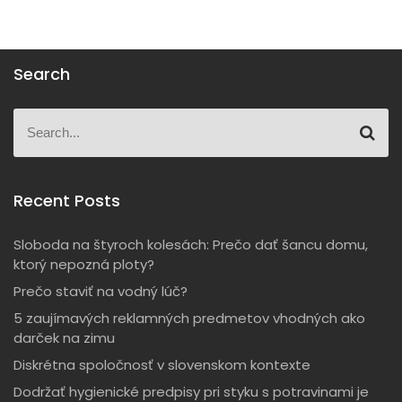
Search
S
S
e
e
a
a
r
r
c
c
Recent Posts
h
h
f
Sloboda na štyroch kolesách: Prečo dať šancu domu,
o
ktorý nepozná ploty?
r
Prečo staviť na vodný lúč?
:
5 zaujímavých reklamných predmetov vhodných ako
darček na zimu
Diskrétna spoločnosť v slovenskom kontexte
Dodržať hygienické predpisy pri styku s potravinami je