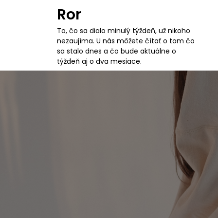
S
Ror
k
i
To, čo sa dialo minulý týždeň, už nikoho
p
nezaujíma. U nás môžete čítať o tom čo
t
sa stalo dnes a čo bude aktuálne o
o
týždeň aj o dva mesiace.
c
o
n
t
e
n
t