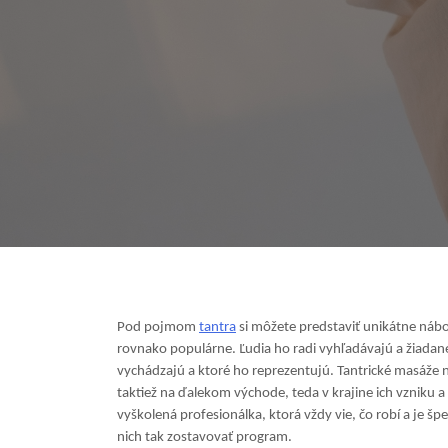
Pod pojmom
tantra
si môžete predstaviť unikátne nábož
rovnako populárne. Ľudia ho radi vyhľadávajú a žiadan
vychádzajú a ktoré ho reprezentujú. Tantrické masáže n
taktiež na ďalekom východe, teda v krajine ich vzniku a
vyškolená profesionálka, ktorá vždy vie, čo robí a je š
nich tak zostavovať program.