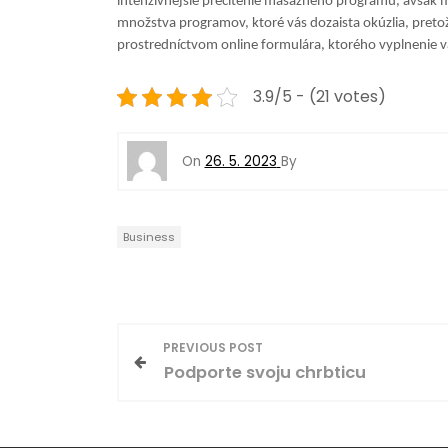
intenzívnejšie precítenie masážneho programu, avšak 
množstva programov, ktoré vás dozaista okúzlia, preto
prostredníctvom online formulára, ktorého vyplnenie v
3.9/5 - (21 votes)
On
26. 5. 2023
By
Business
N
PREVIOUS POST
Podporte svoju chrbticu
a
v