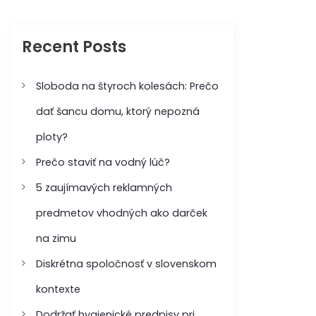
c
c
h
h
f
Recent Posts
o
r
:
Sloboda na štyroch kolesách: Prečo
dať šancu domu, ktorý nepozná
ploty?
Prečo staviť na vodný lúč?
5 zaujímavých reklamných
predmetov vhodných ako darček
na zimu
Diskrétna spoločnosť v slovenskom
kontexte
Dodržať hygienické predpisy pri