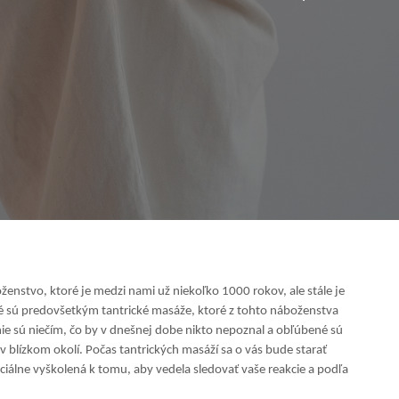
enstvo, ktoré je medzi nami už niekoľko 1000 rokov, ale stále je
é sú predovšetkým tantrické masáže, ktoré z tohto náboženstva
ie sú niečím, čo by v dnešnej dobe nikto nepoznal a obľúbené sú
 v blízkom okolí. Počas tantrických masáží sa o vás bude starať
peciálne vyškolená k tomu, aby vedela sledovať vaše reakcie a podľa