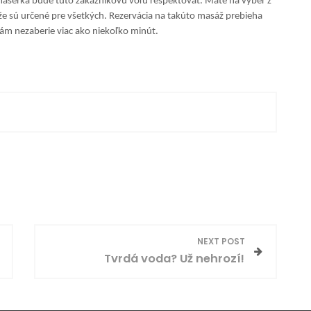
masérka bude túto zákazníkovu vôľu rešpektovať. Máte na výber z
že sú určené pre všetkých. Rezervácia na takúto masáž prebieha
ám nezaberie viac ako niekoľko minút.
NEXT POST
Tvrdá voda? Už nehrozí!