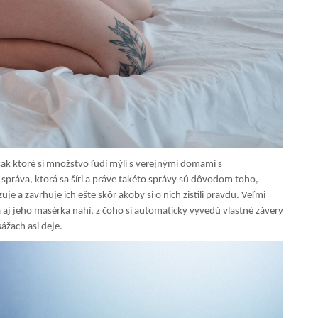
však ktoré si množstvo ľudí mýli s verejnými domami s
 správa, ktorá sa šíri a práve takéto správy sú dôvodom toho,
e a zavrhuje ich ešte skôr akoby si o nich zistili pravdu. Veľmi
a aj jeho masérka nahí, z čoho si automaticky vyvedú vlastné závery
ážach asi deje.