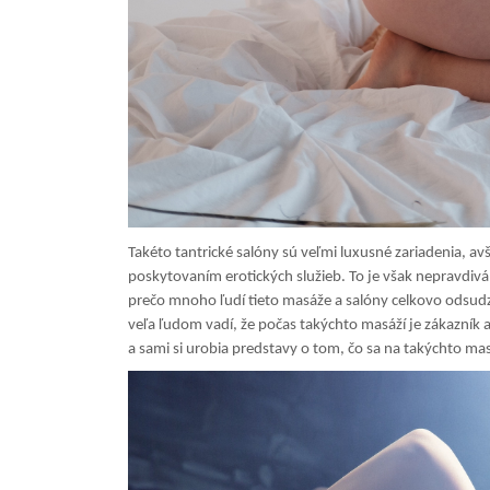
Takéto tantrické salóny sú veľmi luxusné zariadenia, a
poskytovaním erotických služieb. To je však nepravdivá
prečo mnoho ľudí tieto masáže a salóny celkovo odsudzuj
veľa ľudom vadí, že počas takýchto masáží je zákazník 
a sami si urobia predstavy o tom, čo sa na takýchto mas