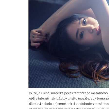
To, že je klient i masérka počas tantrického masážneho
lepší a intenzívnejší zážitok z tejto masáže, aby tomu z
klientovi nebolo príjemné, tak si po dohode s masérkou