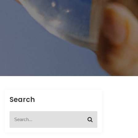
Search
S
S
e
e
a
a
r
r