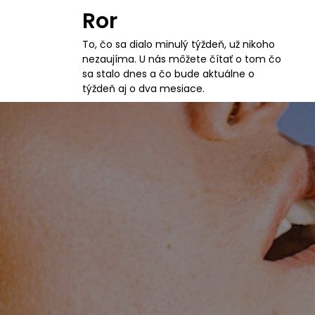
S
Ror
k
i
To, čo sa dialo minulý týždeň, už nikoho
p
nezaujíma. U nás môžete čítať o tom čo
t
sa stalo dnes a čo bude aktuálne o
o
týždeň aj o dva mesiace.
c
o
n
t
e
n
t