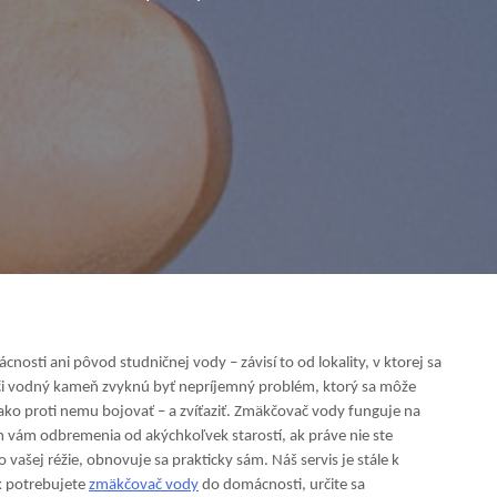
nosti ani pôvod studničnej vody – závisí to od lokality, v ktorej sa
 či vodný kameň zvyknú byť nepríjemný problém, ktorý sa môže
 ako proti nemu bojovať – a zvíťaziť. Zmäkčovač vody funguje na
vám odbremenia od akýchkoľvek starostí, ak práve nie ste
vašej réžie, obnovuje sa prakticky sám. Náš servis je stále k
 potrebujete
zmäkčovač vody
do domácnosti, určite sa