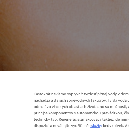
Častokrát nevieme ovplyvniť tvrdosť pitnej vody v domác
nachádza a ďalších sprievodných faktorov. Tvrdá voda
odraziť vo viacerých oblastiach života, no sú možnosti,
princípe komponentov s automatickou prevádzkou, čím 
technický typ. Regenerácia zmäkčovača taktiež ide mimo 
dispozícii a neváhajte využiť naše
služby
kedykoľvek.
Ak